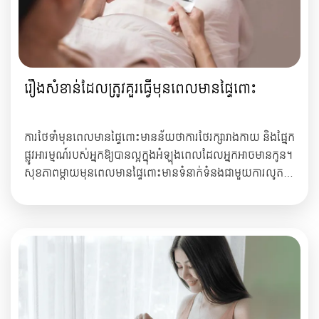
រឿងសំខាន់ដែលត្រូវគួរធ្វើមុនពេលមានផ្ទៃពោះ
ការថែទាំមុនពេលមានផ្ទៃពោះមានន័យថាការថែរក្សារាងកាយ និងផ្នែក
ផ្លូវអារម្មណ៍របស់អ្នកឱ្យបានល្អក្នុងអំឡុងពេលដែលអ្នកអាចមានកូន។
សុខភាពម្ដាយមុនពេលមានផ្ទៃពោះមានទំនាក់ទំនងជាមួយការលូត
លាស់របស់កូនទាំងពេលមានផ្ទៃពោះ និងក្រោយសម្រាល។ ហេតុនេះ
មុនពេលមានផ្ទៃពោះស្ត្រីគួរតែ ទទួលទាន Folic acid ជាប្រភេទក្រុម
វីតាមីន B ...