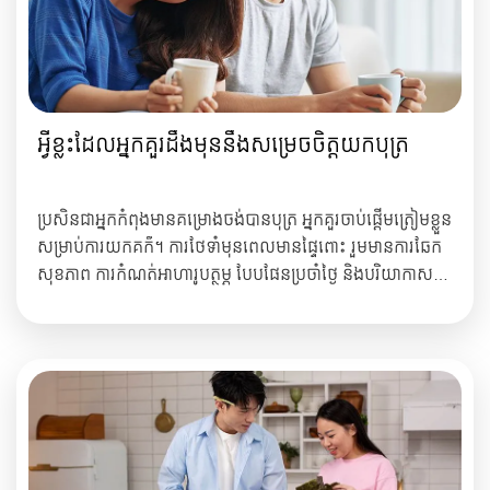
អ្វីខ្លះដែលអ្នកគួរដឹងមុននឹងសម្រេចចិត្តយកបុត្រ
ប្រសិនជាអ្នកកំពុងមានគម្រោងចង់បានបុត្រ អ្នកគួរចាប់ផ្ដើមត្រៀមខ្លួន
សម្រាប់ការយកគក៌។
ការថែទាំមុនពេលមានផ្ទៃពោះ រួមមានការឆែក
សុខភាព
ការកំណត់អាហារូបត្ថម្ភ បែបផែនប្រចាំថ្ងៃ និងបរិយាកាស
ដែលម្ដាយពរពោះជាដើម។
ស្រ្តីមួយចំនួនងាយនឹងឆាប់មានគក៌
តែស្រ្តីមួយចំនួនទៀតអាចប្រើពេលយូរខែឆ្នាំក្នុងការមានលទ្ធ
ភាពពរពោះ។ ខាងក្រ...