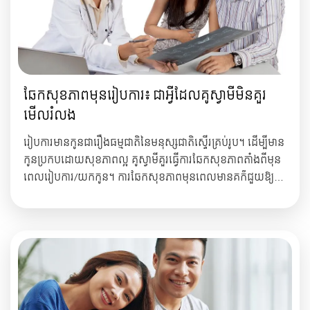
ឆែកសុខភាពមុនរៀបការ៖
ជាអ្វីដែលគូស្វាមីមិនគួរ
មើលរំលង
រៀបការមានកូនជារឿងធម្មជាតិនៃមនុស្សជាតិស្ទើរគ្រប់រូប។ ដើម្បីមាន
កូនប្រកបដោយសុខភាពល្អ គូស្វាមីគួរធ្វើការឆែកសុខភាពតាំងពីមុន
ពេលរៀបការ/យកកូន។ ការឆែកសុខភាពមុនពេលមានគក៌ជួយឱ្យគូ
ស្វាមីអាចដឹងពីជំងឺ និងវិបត្តិជាច្រើនដូចជា ជំងឺតំណរពូជ ជំងឺរ៉ាំរ៉ៃ និង
ជំងឺឆ្លងជាដើម។ តេស្ដអ្វីខ្លះដែលលោកអ្នកគួរឆែកមុនពេលរៀបការ/
យកកូន...