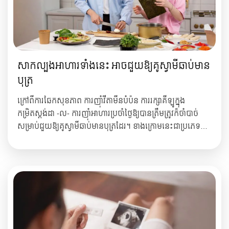
សាកល្បងអាហារទាំងនេះ អាចជួយឱ្យគូស្វាមីឆាប់មាន
បុត្រ
ក្រៅពីការឆែកសុខភាព ការញ៉ាំវីតាមីនបំប៉ន ការរក្សាគីឡូក្នុង
កម្រិតស្ដង់ដា -ល- ការញ៉ាំអាហារប្រចាំថ្ងៃឱ្យបានត្រឹមត្រូវក៏ចាំបាច់
សម្រាប់ជួយឱ្យគូស្វាមីឆាប់មានបុត្រដែរ។ ខាងក្រោមនេះជាប្រភេទ
អាហារដែលជួយឱ្យស្រ្តីឆាប់មានបុត្រ៖ ១.សណ្តែក សម្បូរជាតិសរសៃ
និងហ្វូឡេត ជួយរក្សាលំនឹងអរម៉ូនក្នុងរាងកាយ សារជាតិ p...