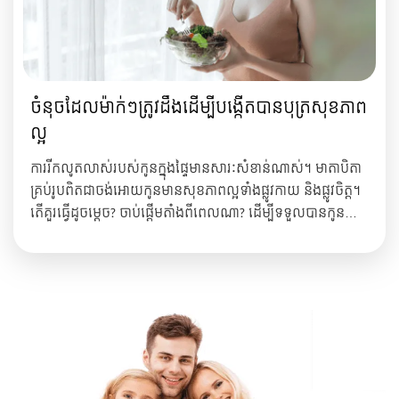
ចំនុចដែលម៉ាក់ៗត្រូវដឹងដើម្បីបង្កើតបានបុត្រសុខភាព
ល្អ
ការរីកលូតលាស់របស់កូនក្នុងផ្ទៃមានសារៈសំខាន់ណាស់។ មាតាបិតា
គ្រប់រូបពិតជាចង់អោយកូនមានសុខភាពល្អទាំងផ្លូវកាយ និងផ្លូវចិត្ត។
តើគួរធ្វើដូចម្ដេច? ចាប់ផ្ដើមតាំងពីពេលណា? ដើម្បីទទួលបានកូន
ដែលមានសុខភាពល្អបែបនេះមិនមែនធ្វើឡើងតែនៅពេលគាត់
សម្រាលមកទេ ជាការប្រសើរបំផុតគឺគួរតែចាប់ផ្ដើមតាំងពីមុនពេល
មានផ្ទៃពោះមកម្លេះ។ ...