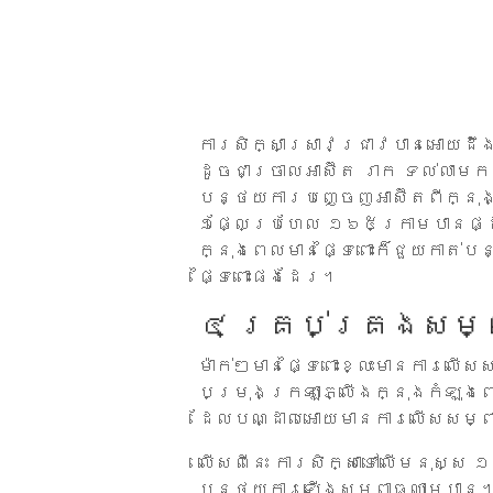
ការសិក្សាស្រាវជ្រាវបានអោយដឹ
ដូចជាច្រាលអាស៊ីត រាក ទល់លាមក។
បន្ថយការបញ្ចេញអាស៊ីតពីក្នុ
១ផ្លែប្រហែល ១៦៥ក្រាមបានផ្ដល់
ក្នុងពេលមានផ្ទៃពោះក៏ជួយកាត
ផ្ទៃពោះផងដែរ។
៤ គ្រប់គ្រងសម្
ម៉ាក់ៗមានផ្ទៃពោះខ្លះមានការល
បម្រុងក្រឡាភ្លើងក្នុងកំឡុងពេល
ដែលបណ្ដាលអោយមានការលើសសម្
លើសពីនេះ ការសិក្សាទៅលើមនុស្ស 
បន្ថយការឡើងសម្ពាធឈាមបាន