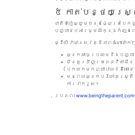
៥ កាត់បន្ថយស្ត្រ
ជាតិម៉ាញ៉េស្យូមក្នុងផ្លែត្រប
បញ្ហាថប់អារម្មណ៍ក្នុងកំឡុងព
ថ្វីបើវាមានសុវត្ថិភាពចំពោះម៉ាក
អ្នកអាចប្រឈមនឹងបញ្ហារ
មិនគួរទិញប្រភេទវីតាមីន
បែកយកមកព្យាបាលជំងឺនោះទេ
មុនពេលអ្នកបរិភោគស្ត្រីគ
ការរាករូស។
ប្រភព៖
www.beingtheparent.com