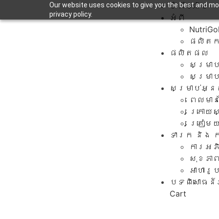
Our website uses cookies to give you the best and mos
ទំព័រដើម
privacy policy.
អំពី
NutriGo
ផលិតកម
ផលិតផល
សម្រាប់
សម្រាប់
សម្រាប់អ្ន
ពេលមានផ
ក្រោយ
ត្រៀម
ទារក និង ក
ការអភ
សុខភា
អាហារូ
បទពិសោធន៍
Cart