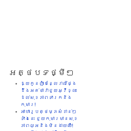
អត្ថបទថ្មីៗ
ឱ្យកូនញ៉ាំបន្លែរាល់ថ្ងៃ
ដឹងអត់ថាវាជួយអ្វីខ្លះ
ដល់សុខភាពទារកនិង
កុមារ!
អាហារូបត្ថម្ភសំខាន់ៗ
ទាំងនេះ ជួយកុមារមានសុខ
ភាពល្អនិងមិនងាយឈឺ!