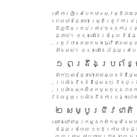
តើការញ៉ាំត្របែកមានសុវត្ថិភាពទ
ពេលមានផ្ទៃពោះ ស្ត្រីត្រូវការ
ចិញ្ចឹមគ្រប់គ្រាន់ក្នុងការទ
ផ្ទាល់។ ក្នុងនោះដែរបន្លែ និងផ្
ត្រូវបានគេយកមកធ្វើជាភេសជ្ជៈស
ទាំងអស់។ ក្នុងនោះដែរ ផ្លែត្រប
១ ពង្រឹងប្រព័ន្ធ
ម៉ាក់ៗមានផ្ទៃពោះងាយឆ្លងជំងឺផ
ប្រឆាំងនឹងជំងឺផ្សេងៗ និងពង
ប្រឆាំងអុកស៊ីតកម្មក្នុងរាងកាយ
ដែលជួយប្រឆាំងនឹងការបង្ករោគ 
២ សម្បូរជីវជាតិ
យោងទៅតាមក្រសួងកសិកម្មនៃសហរដ
១ផ្លែប្រហែល ១៦៥ក្រាមបានផ្ដល
៣.៣ក្រាម កាបូហាយដ្រាត ២៣.៦ក