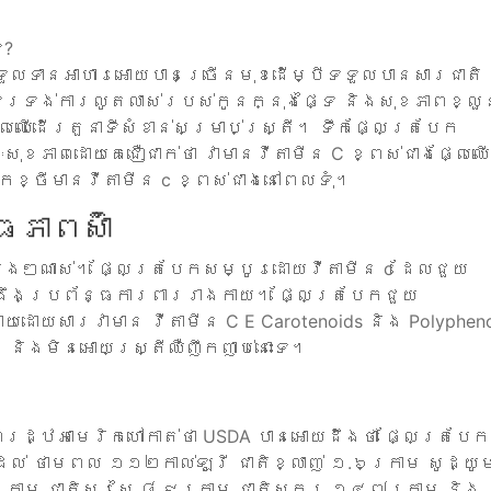
េ?
ទទួលទានអាហារអោយបានច្រើនមុខដើម្បីទទួលបានសារជាតិ
្រទ្រង់ការលូតលាស់របស់កូនក្នុងផ្ទៃ និងសុខភាពខ្លួ
លែឈើដើរតួនាទីសំខាន់សម្រាប់ស្ត្រី។ ទឹកផ្លែត្របែក
ុខភាពដោយគេជឿជាក់ថា វាមានវីតាមីន C ខ្ពស់ជាងផ្លែឈើ
ែកខ្ចីមានវីតាមីន c ខ្ពស់ជាងនៅពេលទុំ។
ភាពស៊ាំ
្សេងៗណាស់។ ផ្លែត្របែកសម្បូរដោយវីតាមីន c ដែលជួយ
្រឹងប្រព័ន្ធការពាររាងកាយ។ ផ្លែត្របែកជួយ
ដោយសារវាមាន វីតាមីន C E Carotenoids និង Polypheno
និងមិនអោយស្ត្រីឈឺញឹកញាប់នោះទេ។
្ឋអាមេរិកហៅកាត់ថា USDA បានអោយដឹងថា ផ្លែត្របែក
់ ថាមពល ១១២កាល់ឡូរី ជាតិខ្លាញ់ ១.៦ក្រាម សូដ្យូ
្រាម ជាតិសរសៃ ៨.៩ក្រាម ជាតិស្ករ ១៤.៧ក្រាម និង