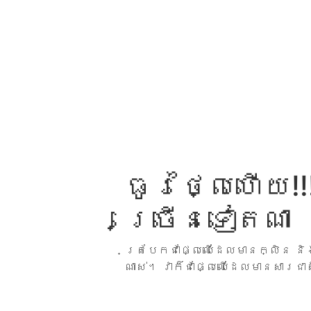
ធូរថ្លៃហើយ!
ច្រើនទៀតណា
ត្របែកជាផ្លែឈើដែលមានក្លិន និង
ណាស់។ វាក៏ជាផ្លែឈើដែលមានសារជា