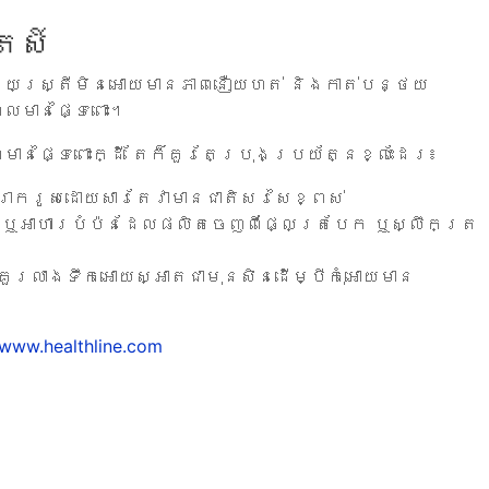
េស៍
ែកជួយស្ត្រីមិនអោយមានភាពនឿយហត់ និងកាត់បន្ថយ
េលមានផ្ទៃពោះ។
់ៗមានផ្ទៃពោះក្ដី តែក៏គួរតែប្រុងប្រយ័ត្នខ្លះដែរ៖
ាករូសដោយសារតែវាមានជាតិសរសៃខ្ពស់
 ឬអាហារបំប៉នដែលផលិតចេញពីផ្លែត្របែក ឬស្លឹកត្រ
ួរលាងទឹកអោយស្អាតជាមុនសិនដើម្បីកុំអោយមាន
www.healthline.com