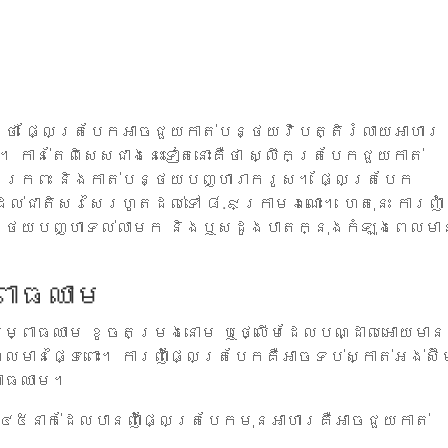
ងថា ផ្លែត្របែកអាចជួយកាត់បន្ថយវិបត្តិរំលាយអាហារ
 កាន់តែពិសេសជាងនេះទៀតនោះគឺថា ស្លឹកត្របែកជួយកាត់
ងក្រពះ និងកាត់បន្ថយបញ្ហារាករូស។ ផ្លែត្របែក
ជាតិសរសៃរហូតដល់ទៅ ៨.៩ក្រាមឯណោះ។ ហេតុនេះ ការញ៉ាំ
់បន្ថយបញ្ហាទល់លាមក និងឬសដូងបាតក្នុងកំឡុងពេលមា
ពាធឈាម
ើសសម្ពាធឈាម ខូចតម្រងនោម ឬថ្លើមដែលបណ្ដាលអោយមាន
មានផ្ទៃពោះ។ ការញ៉ាំផ្លែត្របែកគឺអាចទប់ស្កាត់អង់ស៊ី
ពាធឈាម។
១៤៥នាក់ដែលបានញ៉ាំផ្លែត្របែកមុនអាហារគឺអាចជួយកាត់
។