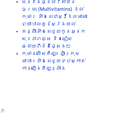
មុននឹងផ្ដល់វីតាមីន
ចម្រុះ (Multivitamins) ដល់
កុមារ ទាំងនេះជាអ្វីដែលអាណា
ព្យាបាលគួរស្វែងយល់
គន្លឹះទាំងនេះជួយកូនអ្នក
សុខភាពល្អ និងជៀស
ឆ្ងាយពីជំងឺផ្សេងៗ
កុមារលើសគីឡូ៖ ញ៉ាំក្រុម
អាហារទាំងនេះជួយទប់ស្កាត់
ការឡើងគីឡូខ្លាំង
ន
វា