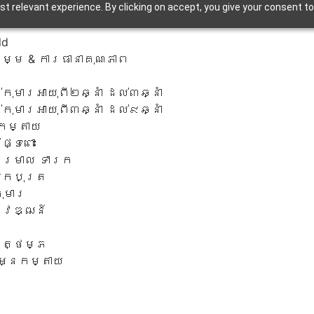
t relevant experience. By clicking on accept, you give your consent to
ld
្ម & ការធានាគុណភាព
កុមារអាយុពី២ឆ្នាំ ដល់៣ឆ្នាំ
កុមារអាយុពី៣ឆ្នាំ ដល់៩ឆ្នាំ
កម្តាយ
្ទៃពោះ
សម្រាល ទារក
យកបុត្រ
ុមារ
ិវឌ្ឍន៍
ព
បត្ថម្ភ
អ្នកម្តាយ