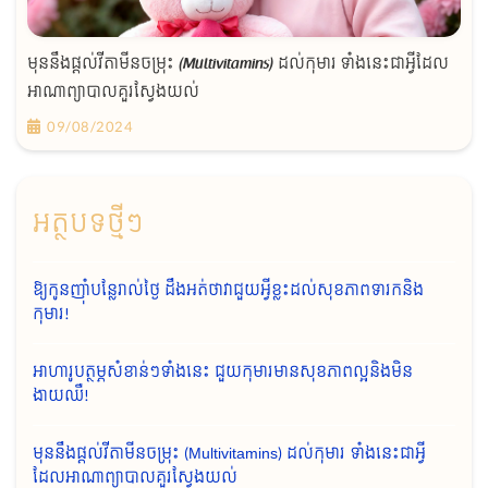
មុននឹងផ្ដល់វីតាមីនចម្រុះ (Multivitamins) ដល់កុមារ ទាំងនេះជាអ្វីដែល
អាណាព្យាបាលគួរស្វែងយល់
09/08/2024
អត្ថបទថ្មីៗ
ឱ្យកូនញ៉ាំបន្លែរាល់ថ្ងៃ ដឹងអត់ថាវាជួយអ្វីខ្លះដល់សុខភាពទារកនិង
កុមារ!
អាហារូបត្ថម្ភសំខាន់ៗទាំងនេះ ជួយកុមារមានសុខភាពល្អនិងមិន
ងាយឈឺ!
មុននឹងផ្ដល់វីតាមីនចម្រុះ (Multivitamins) ដល់កុមារ ទាំងនេះជាអ្វី
ដែលអាណាព្យាបាលគួរស្វែងយល់