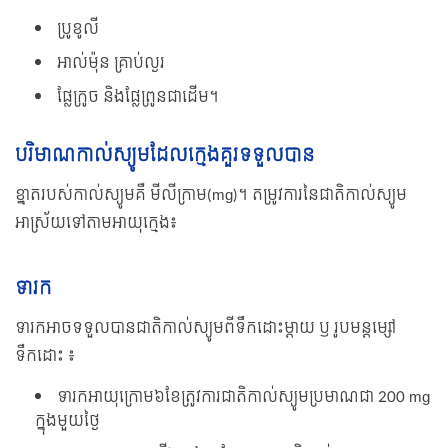
ប្រូខូលី
អាល់ម៉ុន គ្រាប់ល្ងរ
ផ្លែក្រូច និងផ្លែព្រូនជាដើម។
បរិមាណកាល់ស្យូមដែលក្មេងគួរទទួលបាន
ខ្នាតរបស់កាល់ស្យូមគឺ មីលីក្រាម(mg)។ តម្រូវការនៃជាតិកាល់ស្យូម
អាស្រ័យទៅតាមអាយុក្មេង៖
ទារក
ទារកអាចទទួលបានជាតិកាល់ស្យូមពីទឹកដោះម្ដាយ ឫ រូបមន្តម្សៅ
ទឹកដោះ ៖
ទារកអាយុក្រោម៦ខែត្រូវការជាតិកាល់ស្យូមប្រមាណជា 200 mg
ក្នុងមួយថ្ងៃ