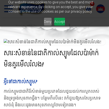
Our website uses cookies to give you the best and most
0
relevant experience. By clicking on accept, you give your
Cart
consent to the use of cookies as per our privacy policy.
Deny
Accept
សារៈសំខាន់នៃជាតិកាល់ស្យូមដែលប៉ាម៉ាក់
មិនគួរមើលរំលង!
អ្វីទៅជាកាល់ស្យូម?
កាល់ស្យូមជាជាតិរ៉ែសំខាន់មួយប្រភេទដែលជួយដល់ការលូតលាស់
និងទ្រទ្រង់សុខភាពឆ្អឹង។ បន្ថែមពីលើនេះ វាក៏ជួយឱ្យសរសៃប្រសាទ
សាច់ដុំ និងបេះដូងមានសុខភាពល្អថែមទៀតផង។