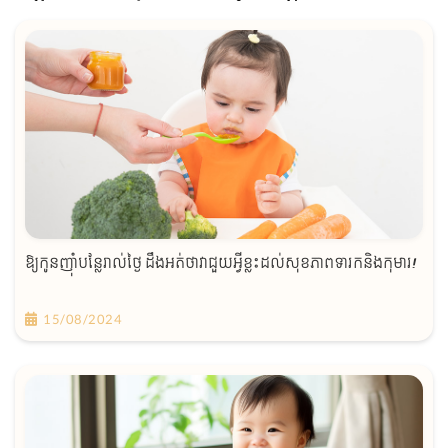
ឱ្យកូនញ៉ាំបន្លែរាល់ថ្ងៃ ដឹងអត់ថាវាជួយអ្វីខ្លះដល់សុខភាពទារកនិងកុមារ!
15/08/2024