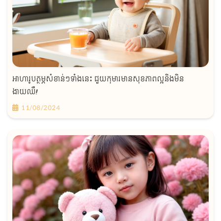
អាហារូបត្ថម្ភសំខាន់ៗទាំងនេះ ជួយកុមារមានសុខភាពល្អនិងមិន
ងាយឈឺ!
11/08/2024