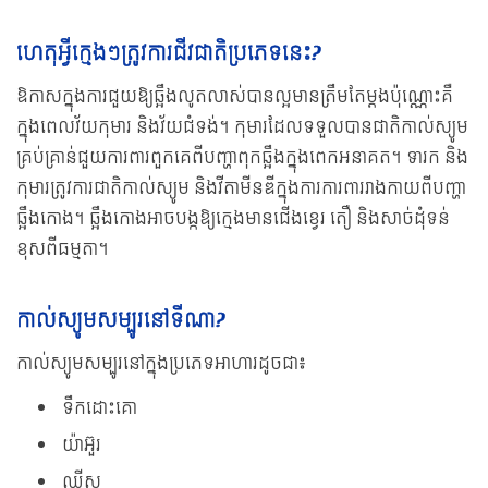
ហេតុអ្វីក្មេងៗត្រូវការជីវជាតិប្រភេទនេះ?
ឱកាសក្នុងការជួយឱ្យឆ្អឹងលូតលាស់បានល្អមានត្រឹមតែម្ដងប៉ុណ្ណោះគឺ
ក្នុងពេលវ័យកុមារ និងវ័យជំទង់។ កុមារដែលទទួលបានជាតិកាល់ស្យូម
គ្រប់គ្រាន់ជួយការពារពួកគេពីបញ្ហាពុកឆ្អឹងក្នុងពេកអនាគត។ ទារក និង
កុមារត្រូវការជាតិកាល់ស្យូម និងវីតាមីនឌីក្នុងការការពាររាងកាយពីបញ្ហា
ឆ្អឹងកោង។ ឆ្អឹងកោងអាចបង្កឱ្យក្មេងមានជើងខ្វេរ តឿ និងសាច់ដុំទន់
ខុសពីធម្មតា។
កាល់ស្យូមសម្បូរនៅទីណា?
កាល់ស្យូមសម្បូរនៅក្នុងប្រភេទអាហារដូចជា៖
ទឹកដោះគោ
យ៉ាអ៊ួរ
ឈីស