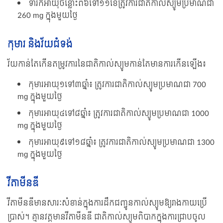
ទារកអាយុចន្លោះពី៦ទៅ១១ខែត្រូវការជាតិកាល់ស្យូមប្រមាណជា
260 mg ក្នុងមួយថ្ងៃ
កុមារ និងវ័យជំទង់
វ័យកាន់តែកើនតម្រូវការនៃជាតិកាល់ស្យូមកាន់តែមានការកើនឡើង៖
កុមារអាយុ១ទៅ៣ឆ្នាំ៖ ត្រូវការជាតិកាល់ស្យូមប្រមាណជា 700
mg ក្នុងមួយថ្ងៃ
កុមារអាយុ៤ទៅ៨ឆ្នាំ៖ ត្រូវការជាតិកាល់ស្យូមប្រមាណជា 1000
mg ក្នុងមួយថ្ងៃ
កុមារអាយុ៩ទៅ១៨ឆ្នាំ៖ ត្រូវការជាតិកាល់ស្យូមប្រមាណជា 1300
mg ក្នុងមួយថ្ងៃ
វីតាមីនឌី
វីតាមីនឌីមានសារៈសំខាន់ក្នុងការដឹកជញ្ជូនកាល់ស្យូមឱ្យរាងកាយប្រើ
ប្រាស់។ គ្មានវត្តមានវីតាមីនឌី ជាតិកាល់ស្យូមពិបាកក្នុងការជ្រាបចូល