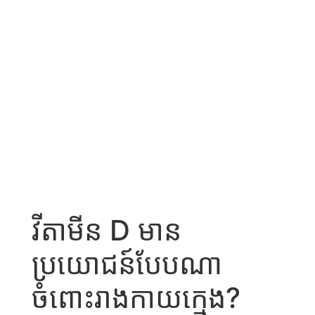
វីតាមីន D មាន
ប្រយោជន៍បែបណា
ចំពោះរាងកាយក្មេង?