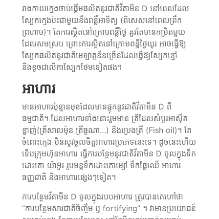
រាងកាយក្មេងចាប់ផ្ដើមផលិតនូវជាតិវីតាមីន D នៅពេលដែល
ស្បែកក្មេងប៉ះជាមួយនឹងពន្លឺអាទិត្យ (ពិសេសនៅពេលព្រឹក
ព្រហាម)។ តែការស្ថិតនៅក្រោមពន្លឺថ្ងៃ គួរតែមានកម្រិតមួយ
ដែលសមស្រប ព្រោះការស្ថិតនៅក្រោមពន្លឺថ្ងៃយូរ អាចធ្វើឱ្យ
ស្បែកផលិតនូវជាតិមេឡាតូនីនច្រើនដែលធ្វើឱ្យស្បែកខ្មៅ
និងខូចជាលិកាស្បែកថែមទៀតផង។
អាហារ
មានអាហារប៉ុន្មានមុខដែលមានផ្ទុកនូវជាតិវីតាមីន D ពី
ធម្មជាតិ។ ដែលអាហារទាំងនោះរួមមាន ត្រីដែលសំបូរអាស៊ីត
ខ្លាញ់(ត្រីសាលម៉ុន ត្រីធូណា…) និងប្រេងត្រី (Fish oil)។ តែ
ចំពោះក្មេង មិនសូវចូលចិត្តអាហារប្រភេទនេះទេ។ ដូចនេះហើយ
ទើបក្រុមហ៊ុនអាហារ ធ្វើការបន្ថែមនូវជាតិវីតាមីន D ចូលក្នុងទឹក
ដោះគោ យ៉ាអ៊ួរ រូបមន្តទឹកដោះគោម្សៅ ទឹកផ្លែឈើ អាហារ
ធញ្ញជាតិ និងអាហារផ្សេងៗទៀត។
ការបន្ថែមវីតាមីន D ចូលក្នុងរបបអាហារ ត្រូវបានគេហៅថា
“ការបន្ថែមសារជាតិចិញ្ចឹម ឫ fortifying” ។ វាមានប្រយោជន៍