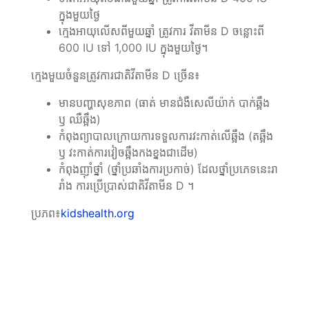
ក្នុងមួយថ្ងៃ
ក្មេងអាយុលើសពីមួយឆ្នាំ ត្រូវការ វីតាមីន D ចន្លោះពី
600 IU ទៅ 1,000 IU ក្នុងមួយថ្ងៃ។
ក្មេងមួយចំនួនត្រូវការជាតិវីតាមីន D ច្រើន៖
មានបញ្ហាសុខភាព (ធាត់ មានជំងឺសេលីយ៉ាក់ បាក់ឆ្អឹង
ឫ ឈឺឆ្អឹង)
កំពុងព្យាបាលក្រោយការទទួលការវះកាត់លើឆ្អឹង (តឆ្អឹង
ឫ វះកាត់ការវៀចឆ្អឹងកងខ្នងជាដើម)
កំពុងញ៉ាំថ្នាំ (ថ្នាំប្រឆាំងការប្រកាច់) ដែលថ្នាំប្រភេទនេះរា
រាំង ការប្រើប្រាស់ជាតិវីតាមីន D ។
ប្រភព៖
kidshealth.org