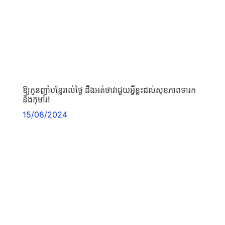
ឱ្យកូនញ៉ាំបន្លែរាល់ថ្ងៃ ដឹងអត់ថាវាជួយអ្វីខ្លះដល់សុខភាពទារក
និងកុមារ!
15/08/2024