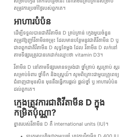
សម្រាប់ក្មេង តែការបន្ថែមនេះ នៅតែមិនគ្រប់គ្រាន់សម្រាប់
តម្រូវការប្រចាំថ្ងៃរបស់ពួកគេ។
អាហារបំប៉ន
ដើម្បីទទួលបានជាតិវីតាមីន D គ្រប់គ្រាន់ ក្មេងមួយចំនួន
តម្រូវឱ្យញ៉ាំវីតាមីនចម្រុះ ដែលមានបន្ថែមនូវជាតិវីតាមីន D ឫ
ជាពពួកជាតិវីតាមីន D សុទ្ធតែម្ដង ដែល វីតាមីន D លក់នៅ
តាមទីផ្សារត្រូវបានគេដាក់ឈ្មោះថា vitamin D3។
វីតាមីន D នៅតាមទីផ្សារមានទម្រង់ជា ថ្នាំគ្រាប់ ស្ករគ្រាប់ ស្ករ
សម្រាប់ទំពារ ថ្នាំទឹក និងស្រ្តេយ៍។ សូមពិគ្រោះជាមួយគ្រូពេទ្យ
ជំនាញជាមុនសិន មុននឹងធ្វើការផ្ដល់ ផ្ដល់ថ្នាំ ឫ អាហារបំប៉ន
ដល់ពួកគេ។
ក្មេងត្រូវការជាតិវីតាមីន
D
ក្នុង
កម្រិតប៉ុណ្ណា?
ខ្នាតរបស់វីតាមីន D គឺ international units (IU)។
ទារកអាយុតិចជាងមួយឆ្នាំ ត្រូវការវីតាមីន D 400 IU