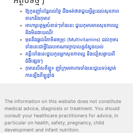
អត្ថបទថ្មីៗ
ឱ្យកូនញ៉ាំបន្លែរាល់ថ្ងៃ ដឹងអត់ថាវាជួយអ្វីខ្លះដល់សុខភាព
ទារកនិងកុមារ!
អាហារូបត្ថម្ភសំខាន់ៗទាំងនេះ ជួយកុមារមានសុខភាពល្អ
និងមិនងាយឈឺ!
មុននឹងផ្ដល់វីតាមីនចម្រុះ (Multivitamins) ដល់កុមារ
ទាំងនេះជាអ្វីដែលអាណាព្យាបាលគួរស្វែងយល់
គន្លឹះទាំងនេះជួយកូនអ្នកសុខភាពល្អ និងជៀសឆ្ងាយពី
ជំងឺផ្សេងៗ
កុមារលើសគីឡូ៖ ញ៉ាំក្រុមអាហារទាំងនេះជួយទប់ស្កាត់
ការឡើងគីឡូខ្លាំង
The information on this website does not constitute
medical advice, diagnosis or treatment. You should
consult your healthcare practitioners for advice, in
particular on health, safety, pregnancy, child
development and infant nutrition.