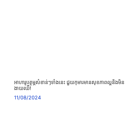
អាហារូបត្ថម្ភសំខាន់ៗទាំងនេះ ជួយកុមារមានសុខភាពល្អនិងមិន
ងាយឈឺ!
11/08/2024