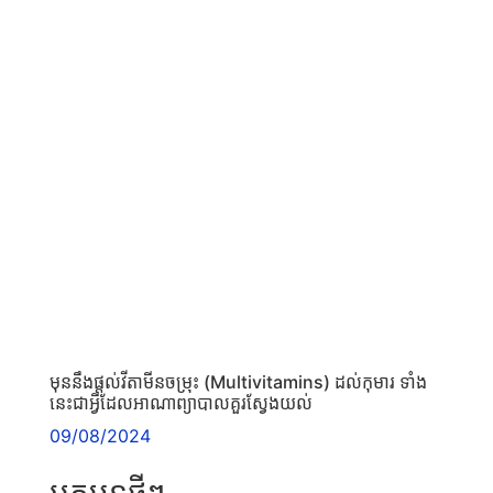
មុននឹងផ្ដល់វីតាមីនចម្រុះ (Multivitamins) ដល់កុមារ ទាំង
នេះជាអ្វីដែលអាណាព្យាបាលគួរស្វែងយល់
09/08/2024