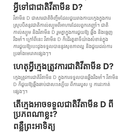
អ្វីទៅជាជាតិវីតាមីន
D?
វីតាមីន D ជាសារជាតិចិញ្ចឹមដែលជួយរាងកាយក្មេងក្នុងការ
ស្រូបបឺតនូវជាតិកាល់ស្យូមពីអាហារដែលពួកគេញ៉ាំ។ ជាតិ
កាល់ស្យូម និងវីតាមីន D រួមគ្នាក្នុងការជួយឱ្យ ឆ្អឹង និងធ្មេញ
រឹងមាំ។ ក្រៅពីនេះ វីតាមីន D ក៏ដើរតួនាទីយ៉ាងសំខាន់ក្នុង
ការជួយឱ្យបេះដូងទទួលបាននូវសុខភាពល្អ និងជួយដល់ការ
ប្រឆាំងមេរោគផ្សេងៗ។
ហេតុអ្វីក្មេងត្រូវការជាតិ
វីតាមីន
D?
ក្មេងត្រូវការជាតិវីតាមីន D ក្នុងការទទួលបានឆ្អឹងរឹងមាំ។ វីតាមីន
D ក៏ជួយឱ្យឆ្អឹងឆាប់ជាសះស្បើយ ពីការរបួស ឫ ការវះកាត់
ផ្សេងៗ។
តើក្មេងអាចទទួលជាតិវីតាមីន
D
ពី
ប្រភពណាខ្លះ?
ពន្លឺព្រះអាទិត្យ