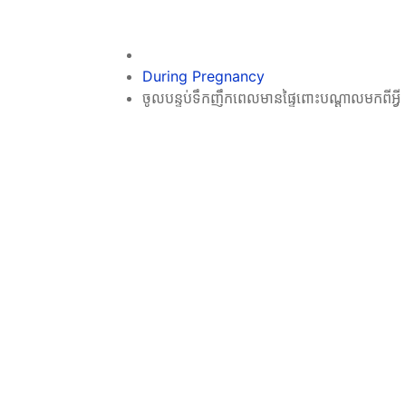
During Pregnancy
ចូលបន្ទប់ទឹកញឹកពេលមានផ្ទៃពោះបណ្ដាលមកពីអ្វី