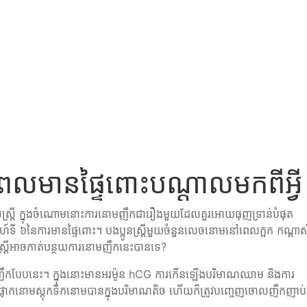
ពេលមានផ្ទៃពោះបណ្ដាលមកពីអ្វី
់ស្ត្រី ក្នុងចំណោមនោះការនោមញឹកជារឿងមួយដែលគួរអោយធុញទ្រាន់បំផុត
ប្ដាហ៍ទី ៦នៃការមានផ្ទៃពោះ។ បងប្អូនស្ត្រីមួយចំនួនលេចនោមនៅពេលក្អក កណ្ដាស
្ត្រីអាចកាត់បន្ថយការនោមញឹកនេះបានទេ?
ញឹកបែបនេះ។ ក្នុងនោះមានអរម៉ូន hCG ការកើនឡើងបរិមាណឈាម និងការ
្លោកនោមស្តុកទឹកនោមបានក្នុងបរិមាណតិច ហើយក៏ត្រូវបញ្ចេញចោលញឹកញាប