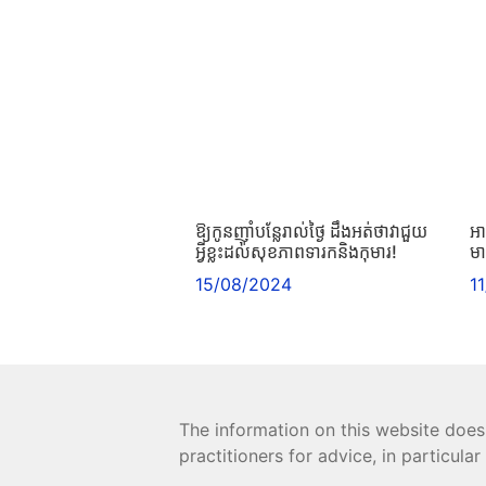
ឱ្យកូនញ៉ាំបន្លែរាល់ថ្ងៃ ដឹងអត់ថាវាជួយ
អា
អ្វីខ្លះដល់សុខភាពទារកនិងកុមារ!
ម
15/08/2024
1
The information on this website does
practitioners for advice, in particula