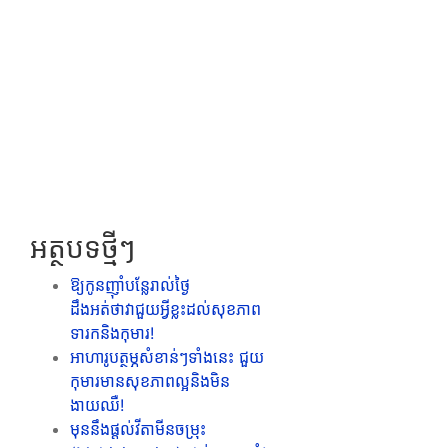
អត្ថបទថ្មីៗ
ឱ្យកូនញ៉ាំបន្លែរាល់ថ្ងៃ
ដឹងអត់ថាវាជួយអ្វីខ្លះដល់សុខភាព
ទារកនិងកុមារ!
អាហារូបត្ថម្ភសំខាន់ៗទាំងនេះ ជួយ
កុមារមានសុខភាពល្អនិងមិន
ងាយឈឺ!
មុននឹងផ្ដល់វីតាមីនចម្រុះ