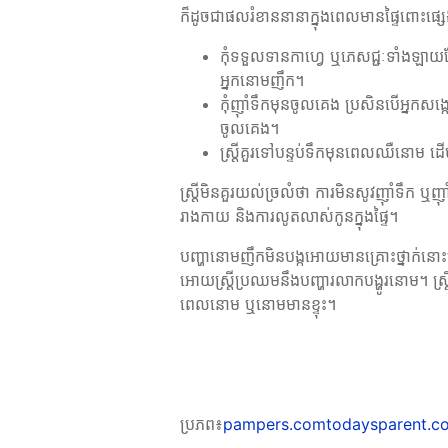
ក៏ដូចជាផលរំខាននានាក្នុងពេលមានផ្ទៃពោះផ្សេ
កុំទទួលទានកាហ្វេ ឬភេសជ្ជៈទាំងឡាយដ
អ្នកនោមញឹក។
កុំញ៉ាំទឹកមុនចូលគេង ប្រសិនបើអ្នកសង
ចូលគេង។
ស្ត្រីគួរទៅបន្ទប់ទឹកមុនពេលឈឺនោម ដើ
ស្ត្រីមិនគួរយល់ច្រលំថា ការមិនសូវញ៉ាំទឹក ឬញ៉
រាងកាយ និងការលូតលាស់កូនក្នុងផ្ទៃ។
បញ្ហានោមញឹកមិនបង្កអោយមានគ្រោះថ្នាក់នោះ
អោយស្ត្រីប្រឈមនឹងបញ្ហារលាកបង្ហូរនោម។ ស្
ពេលនោម ឬនោមមានខ្ទុះ។
ប្រភព៖
pampers.com
todaysparent.c