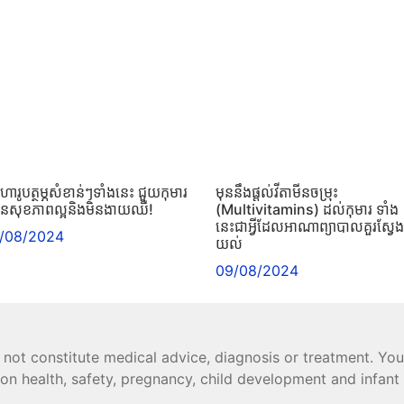
ហារូបត្ថម្ភសំខាន់ៗទាំងនេះ ជួយកុមារ
មុននឹងផ្ដល់វីតាមីនចម្រុះ
ានសុខភាពល្អនិងមិនងាយឈឺ!
(Multivitamins) ដល់កុមារ ទាំង
នេះជាអ្វីដែលអាណាព្យាបាលគួរស្វែង
1/08/2024
យល់
09/08/2024
 not constitute medical advice, diagnosis or treatment. You
r on health, safety, pregnancy, child development and infant 