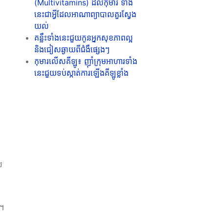
(Multivitamins) ដល់កុមារ ទាំង
នេះជាអ្វីដែលអាណាព្យាបាលគួរស្វែង
យល់
គន្លឹះទាំងនេះជួយកូនអ្នកសុខភាពល្អ
និងជៀសឆ្ងាយពីជំងឺផ្សេងៗ
កុមារលើសគីឡូ៖ ញ៉ាំក្រុមអាហារទាំង
នេះជួយទប់ស្កាត់ការឡើងគីឡូខ្លាំង
់
់។