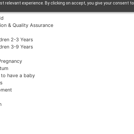
t relevant experience. By clicking on accept, you give your consent to
ld
ion & Quality Assurance
ldren 2-3 Years
ldren 3-9 Years
Pregnancy
rtum
 to have a baby
s
pment
n