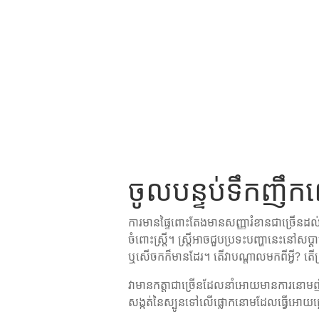
ចូលបន្ទប់ទឹកញឹក
ការមានផ្ទៃពោះតែងមានសញ្ញារំខានជាច្រើនដល
ចំពោះស្ត្រី។ ស្ត្រីអាចជួបប្រទះបញ្ហានេះនៅស
ឬសើចកក៏មានដែរ។ តើវាបណ្ដាលមកពីអ្វី? តើស
វាមានកត្តាជាច្រើនដែលនាំអោយមានការនោម
សង្កត់នៃស្បូនទៅលើផ្លោកនោមដែលធ្វើអោយផ