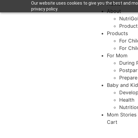
Our website uses cookies to give you the best and mos
Home
privacy policy.
About
NutriGo
Product
Products
For Chi
For Chi
For Mom
During 
Postpa
Prepare
Baby and Kid
Develo
Health
Nutritio
Mom Stories
Cart