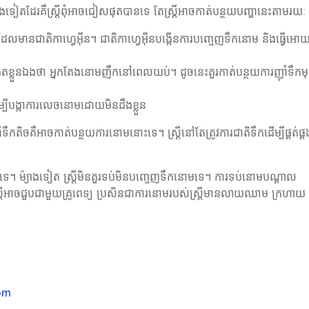
ងទៀតដែរគឺស្ត្រីពុំអាចជៀសផុតបានទេ តែស្ត្រីអាចកាត់បន្ថយបញ្ហានេះតាមរយៈ
ែលមានជាតិកាហ្វេអ៊ីន។ ជាតិកាហ្វេអ៊ីនបង្កើនការបញ្ចេញទឹកនោម និងធ្វើអោ
្កេតខ្លួនឯងថា អ្នកតែងនោមញឹកនៅពេលយប់។ ដូចនេះគួរកាត់បន្ថយការញ៉ាំទឹកម
ម្បីបង្កាការលេចនោមដោយមិនដឹងខ្លួន
ាំទឹកតិចគឺអាចកាត់បន្ថយការនោមនោះទេ។ ស្ត្រីនៅតែត្រូវការជាតិទឹកដើម្បីផ្គត់ផ្គ
ទេ។ ម៉្យាងទៀត ស្ត្រីមិនគួរទប់មិនបញ្ចេញទឹកនោមទេ។ ការទប់នោមបណ្ដាល
ត្រីអាចជួបជាមួយគ្រូពេទ្យ ប្រសិនជាការនោមរបស់ស្ត្រីមានលាយឈាម ក្រហាយ
om